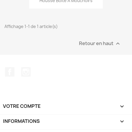
Housse Boîte À Mouchoirs
Affichage 1-1 de 1 article(s)
Retour en haut

Facebook
Instagram
VOTRE COMPTE

INFORMATIONS
keyboard_arrow_down