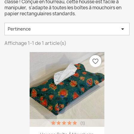
classe ! Conçue en fourreau, cette housse est facile à
manipuler, s'adapte à toutes les boîtes à mouchoirs en
papier rectangulaires standards.

Pertinence
Affichage 1-1 de 1 article(s)
favorite_border
(1)