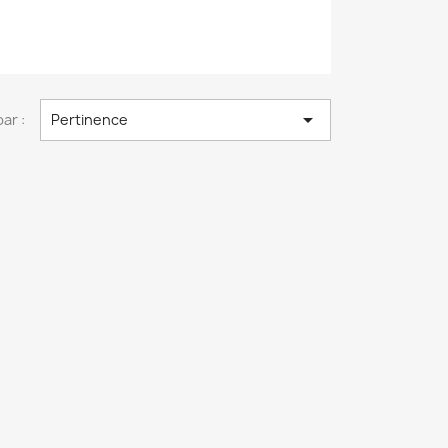

par :
Pertinence