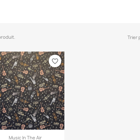
 produit.
Trier 
favorite_border
Aperçu rapide

Music In The Air