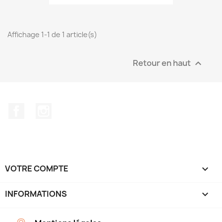
Affichage 1-1 de 1 article(s)
Retour en haut

Facebook
Instagram
VOTRE COMPTE

INFORMATIONS
keyboard_arrow_down