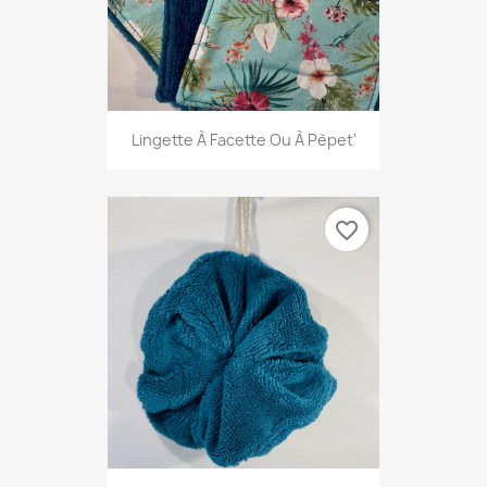
Lingette À Facette Ou À Pèpet'
favorite_border