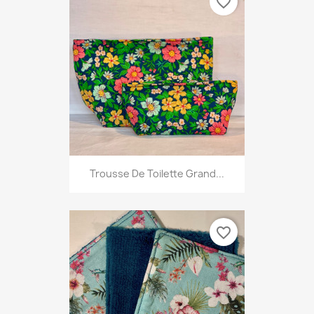
favorite_border
Trousse De Toilette Grand...
favorite_border