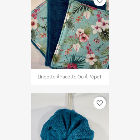
favorite_border
Lingette À Facette Ou À Pèpet'
favorite_border