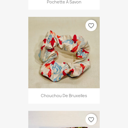
Pochette À Savon
favorite_border
Chouchou De Bruxelles
favorite_border