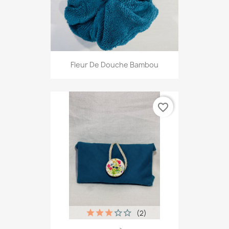
Fleur De Douche Bambou
favorite_border
(2)