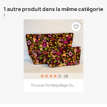
1 autre produit dans la même catégorie
:
favorite_border
(3)
Trousse De Maquillage Ou...