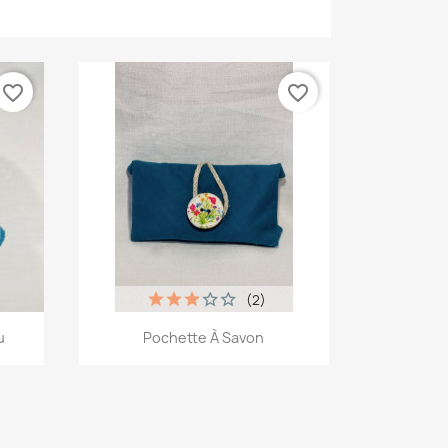
favorite_border
favorite_border
(2)
Aperçu rapide

u
Pochette À Savon
+4
+1