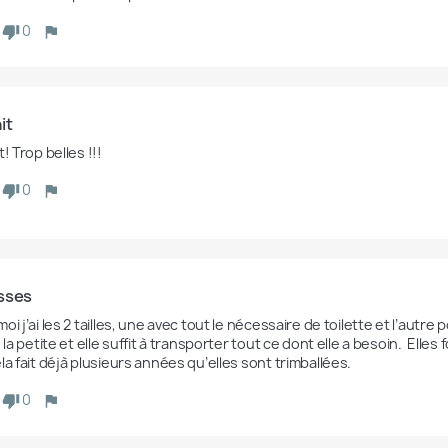
0
it
t! Trop belles !!!
0
sses
oi j’ai les 2 tailles, une avec tout le nécessaire de toilette et l’autr
e la petite et elle suffit à transporter tout ce dont elle a besoin.  Elle
la fait déjà plusieurs années qu’elles sont trimballées.
0