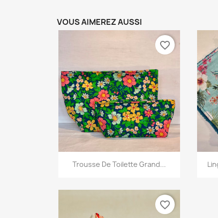
VOUS AIMEREZ AUSSI
favorite_border
Aperçu rapide

Trousse De Toilette Grand...
Lin
+5
favorite_border