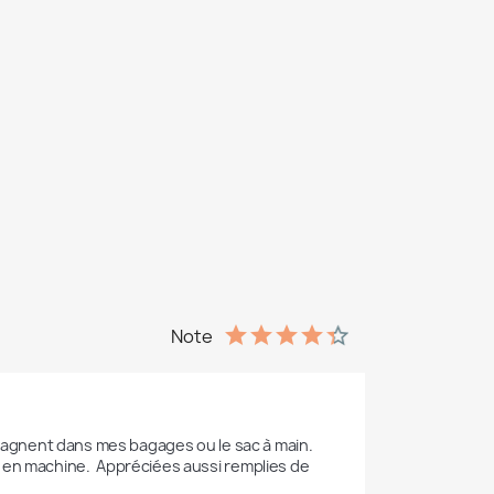
Note
mpagnent dans mes bagages ou le sac à main.  
 en machine.  Appréciées aussi remplies de 