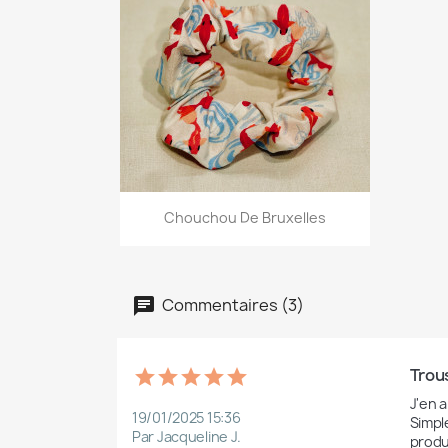
Aperçu rapide

Chouchou De Bruxelles
+13
Commentaires (3)
Trous
J'en a
19/01/2025 15:36
Simpl
Par Jacqueline J.
produ