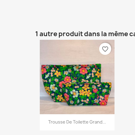
1 autre produit dans la même c
favorite_border
Aperçu rapide

Trousse De Toilette Grand...
+5