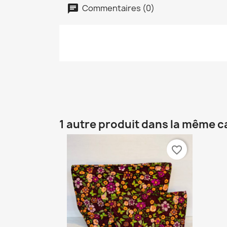
Commentaires (0)
1 autre produit dans la même c
favorite_border