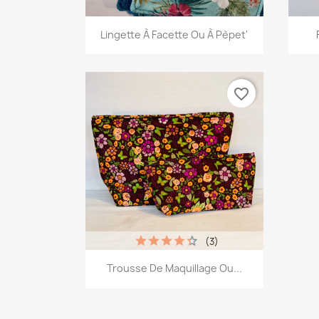
Aperçu rapide

Lingette À Facette Ou À Pèpet'
+13
favorite_border
(3)
Aperçu rapide

Trousse De Maquillage Ou...
+12