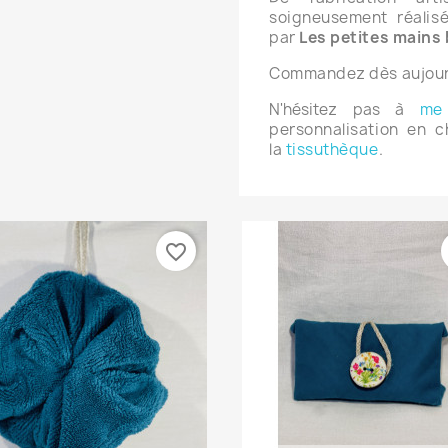
soigneusement réalis
par
Les petites mains 
Commandez dès aujourd
N'hésitez pas à
me 
personnalisation en c
la
tissuthèque
.
favorite_border