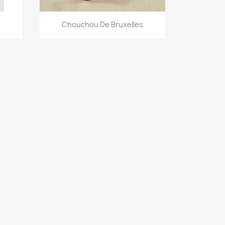
Aperçu rapide

Chouchou De Bruxelles
+1
+13