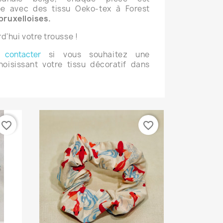
ée avec des tissu Oeko-tex
à Forest
bruxelloises.
'hui votre trousse !
contacter
si vous souhaitez une
hoisissant votre tissu décoratif dans
favorite_border
favorite_border