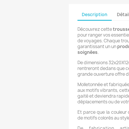
Description
Détai
Découvrez cette
trousse
pour ranger vos essentie
de voyages. Chaque trous
garantissant un un
produ
soignées
.
De dimensions 32x20X12c
rentreront dedans que ce
grande ouverture offre do
Molletonnée et f
abriquée 
aux motifs vibrants, cet
gaité et deviendra rapi
déplacements ou de votre
Et parce que la couleur c
de motifs colorés au sty
De fabrication art