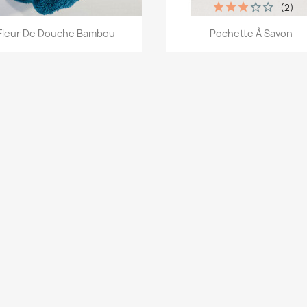
(2)
Aperçu rapide
Aperçu rapide


Fleur De Douche Bambou
Pochette À Savon
+4