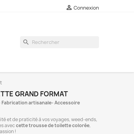

Connexion
search
t
ETTE GRAND FORMAT
- Fabrication artisanale- Accessoire
lité et de praticité à vos voyages, weed-ends,
des avec
cette trousse de toilette colorée
,
assion !