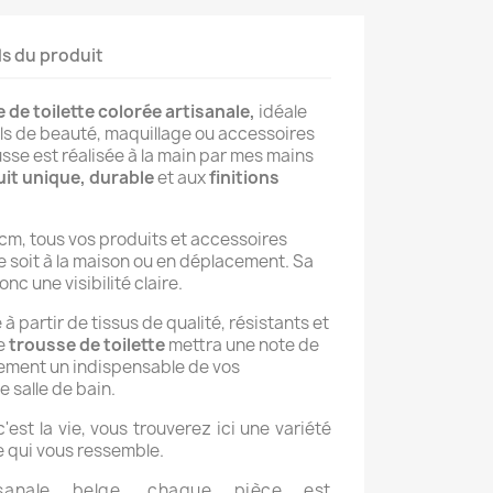
ls du produit
 de toilette colorée artisanale,
idéale
ls de beauté, maquillage ou accessoires
se est réalisée à la main par mes mains
it unique, durable
et aux
finitions
m, tous vos produits et accessoires
 soit à la maison ou en déplacement. Sa
nc une visibilité claire.
à partir de tissus de qualité, résistants et
te
trousse de toilette
mettra une note de
dement un indispensable de vos
 salle de bain.
'est la vie, vous trouverez ici une variété
le qui vous ressemble.
isanale belge, chaque pièce est