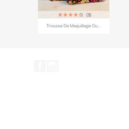
(3)
Aperçu rapide

Trousse De Maquillage Ou...
+12
Facebook
Instagram