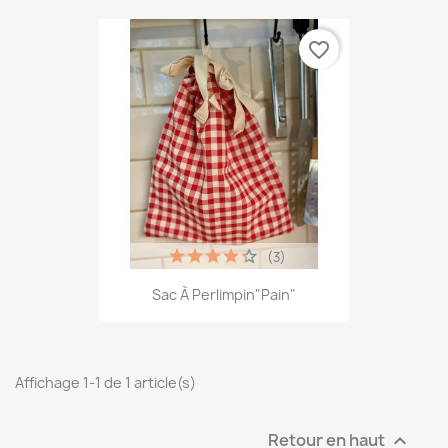
favorite_border
(3)
Sac À Perlimpin"pain"
Affichage 1-1 de 1 article(s)
Retour en haut
