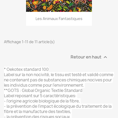
Les Animaux Fantastiques
Affichage 1-11 de 11 article(s)
Retour en haut

* 
Oekotex standard 100
L
abel sur la non nocivité, l
e tissu est testé et validé comme 
ne contenant pas de substances chimiques nocives pour 
les individus comme pour l'environnement. 
**GOTS : 
Global Organic Textile Standard
Label reposant sur 5 caractéristiques: 
- l'o
rigine agricole biologique de la fibre, 
- la p
révention de l’impact écologique du traitement de la 
fibre et la 
manufacture des textiles, 
- la p
révention des risques sociaux, 