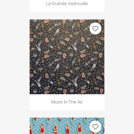
La Grande Vadrouille
favorite_border
Music In The Air
favorite_border