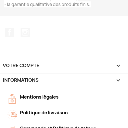
- la g
arantie qualitative des produits finis. 
Facebook
Instagram
VOTRE COMPTE

INFORMATIONS
keyboard_arrow_down
Mentions légales
Politique de livraison