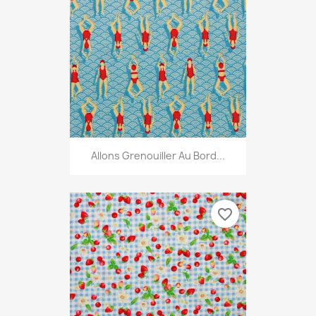
Allons Grenouiller Au Bord...
favorite_border