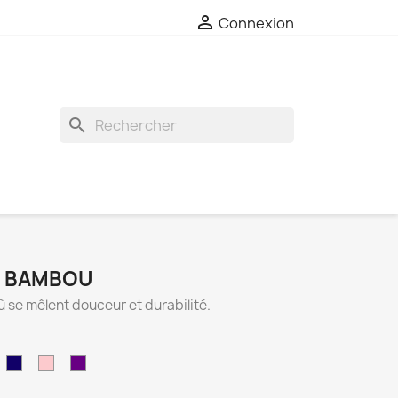

Connexion
search
E BAMBOU
 se mêlent douceur et durabilité.
e
Bleu
Rose
Violet
leu
nuit
bonbon
anard