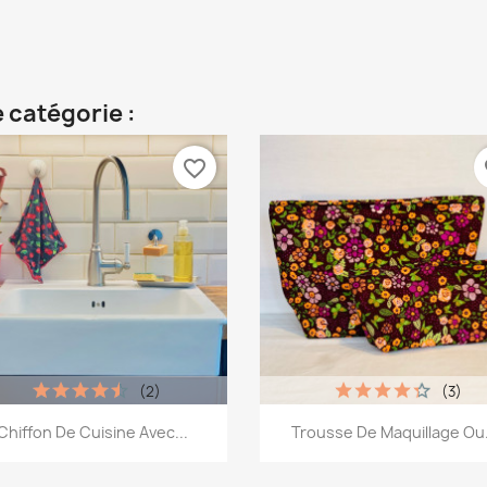
 catégorie :
favorite_border
fa
(2)
(3)
Aperçu rapide
Aperçu rapide


Chiffon De Cuisine Avec...
Trousse De Maquillage Ou.
+6
+