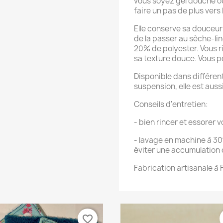
vous soyez gel douche o
faire un pas de plus vers
Elle conserve sa douceur
de la passer au sèche-li
20% de polyester. Vous 
sa texture douce.
Vous p
Disponible dans différen
suspension, elle est auss
Conseils d'entretien:
- bien rincer et essorer
- lavage en machine à 30
éviter une accumulation d
Fabrication artisanale à 
favorite_border