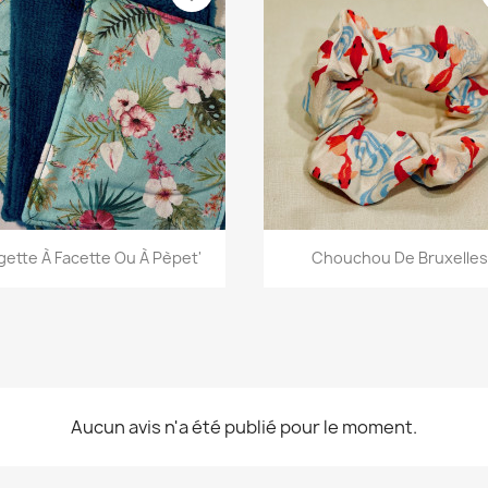
Aperçu rapide
Aperçu rapide


gette À Facette Ou À Pèpet'
Chouchou De Bruxelles
+13
+
Aucun avis n'a été publié pour le moment.