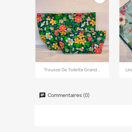
Aperçu rapide

Trousse De Toilette Grand...
Lin
+5
Commentaires (0)