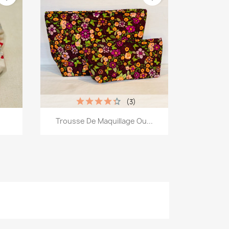
(3)
Aperçu rapide

Trousse De Maquillage Ou...
13
+12