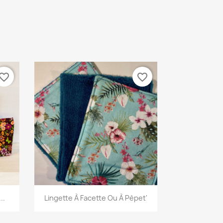
vorite_border
favorite_border
Aperçu rapide

..
Lingette À Facette Ou À Pèpet'
12
+13