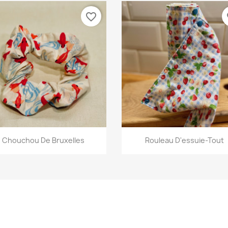
favorite_border
fa
Aperçu rapide
Aperçu rapide


Chouchou De Bruxelles
Rouleau D'essuie-Tout
+13