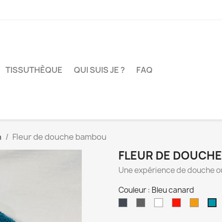
TISSUTHÈQUE
QUI SUIS JE ?
FAQ
n
Fleur de douche bambou
FLEUR DE DOUCH
Une expérience de douche où
Couleur : Bleu canard
Noir
Gris
Blanc
Rouge
Orang
B
c