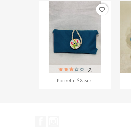
favorite_border
(2)
Aperçu rapide

Pochette À Savon
+1
Facebook
Instagram