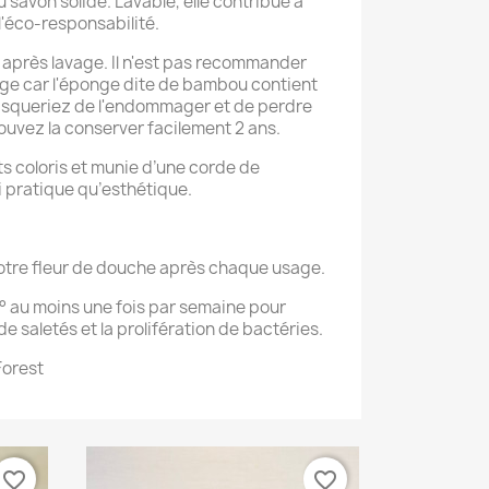
u savon solide.
Lavable, elle contribue à
 l'éco-responsabilité.
 après lavage. Il n'est pas recommander
nge car l'éponge dite de bambou contient
risqueriez de l'endommager et de perdre
ouvez la conserver facilement 2 ans.
ts coloris et munie d’une corde de
i pratique qu’esthétique.
 votre fleur de douche après chaque usage.
° au moins une fois par semaine pour
e saletés et la prolifération de bactéries.
Forest
favorite_border
favorite_border