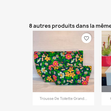
8 autres produits dans la même
favorite_border
Aperçu rapide

Trousse De Toilette Grand...
+5