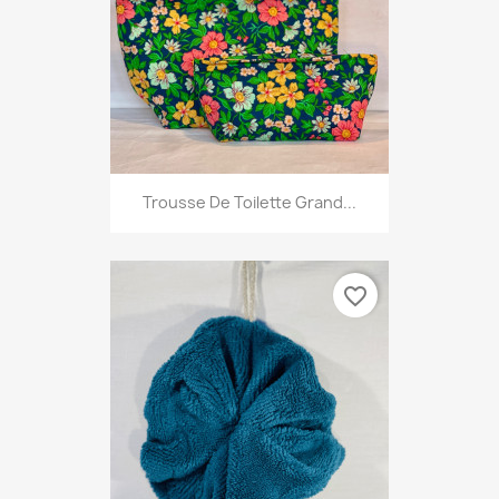
Trousse De Toilette Grand...
favorite_border