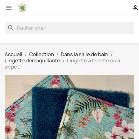


search
Accueil
Collection
Dans la salle de bain
Lingette démaquillante
Lingette à facette ou à
pèpet'