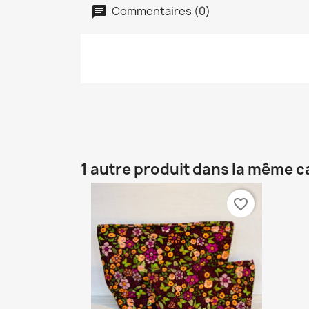
Commentaires (0)
1 autre produit dans la même c
favorite_border