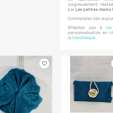
soigneusement réalis
par
Les petites mains 
Commandez dès aujourd
N'hésitez pas à
me 
personnalisation en c
la
tissuthèque
.
favorite_border