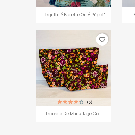
Aperçu rapide

Lingette À Facette Ou À Pèpet'
+13
favorite_border
(3)
Aperçu rapide

Trousse De Maquillage Ou...
+12