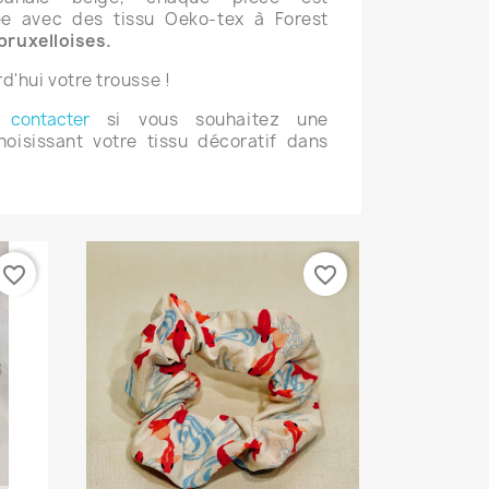
ée avec des tissu Oeko-tex
à Forest
bruxelloises.
'hui votre trousse !
contacter
si vous souhaitez une
hoisissant votre tissu décoratif dans
favorite_border
favorite_border