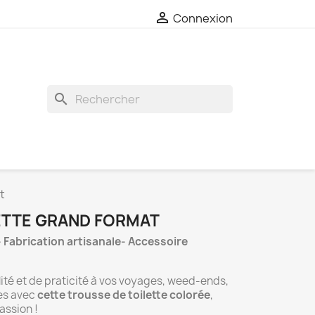

Connexion
search
t
ETTE GRAND FORMAT
- Fabrication artisanale- Accessoire
lité et de praticité à vos voyages, weed-ends,
des avec
cette trousse de toilette colorée
,
assion !