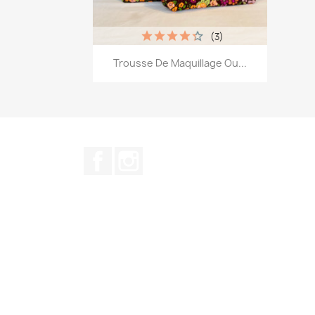
(3)
Aperçu rapide

Trousse De Maquillage Ou...
+12
Facebook
Instagram