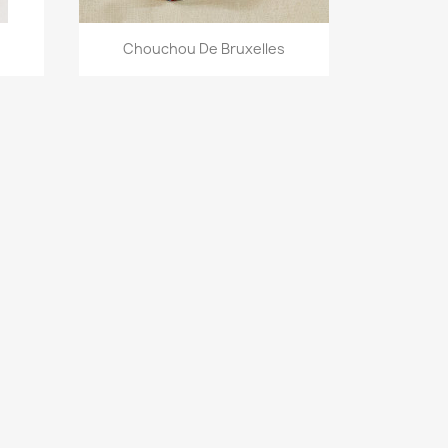
Aperçu rapide

Chouchou De Bruxelles
+1
+13