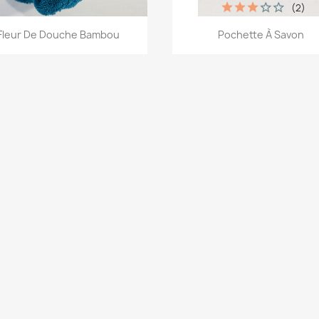
(2)
Aperçu rapide
Aperçu rapide


Fleur De Douche Bambou
Pochette À Savon
+4