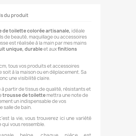
ls du produit
 de toilette colorée artisanale,
idéale
ls de beauté, maquillage ou accessoires
se est réalisée à la main par mes mains
it unique, durable
et aux
finitions
m, tous vos produits et accessoires
 soit à la maison ou en déplacement. Sa
nc une visibilité claire.
à partir de tissus de qualité, résistants et
te
trousse de toilette
mettra une note de
dement un indispensable de vos
 salle de bain.
'est la vie, vous trouverez ici une variété
le qui vous ressemble.
isanale belge, chaque pièce est