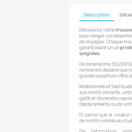
Description
Détai
Découvrez cette
trousse
pour ranger vos essentie
de voyages. Chaque trous
garantissant un un
produ
soignées
.
De dimensions 32x20X12c
rentreront dedans que ce
grande ouverture offre do
Molletonnée et f
abriquée 
aux motifs vibrants, cet
gaité et deviendra rapi
déplacements ou de votre
Et parce que la couleur c
de motifs colorés au sty
De fabrication art