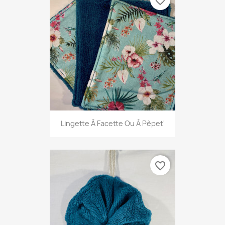
favorite_border
Lingette À Facette Ou À Pèpet'
favorite_border