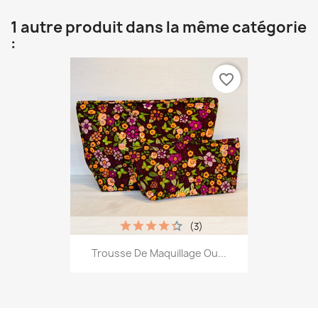
1 autre produit dans la même catégorie
:
favorite_border
(3)
Trousse De Maquillage Ou...