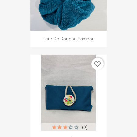
Fleur De Douche Bambou
favorite_border
(2)