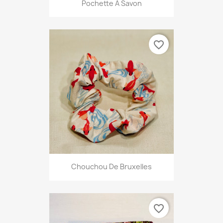
Pochette À Savon
favorite_border
Chouchou De Bruxelles
favorite_border