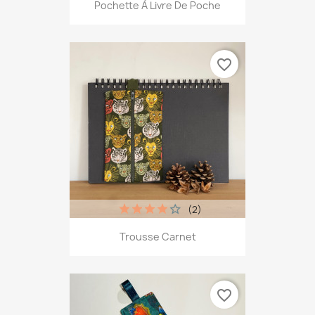
Pochette À Livre De Poche
favorite_border
(2)
Trousse Carnet
favorite_border