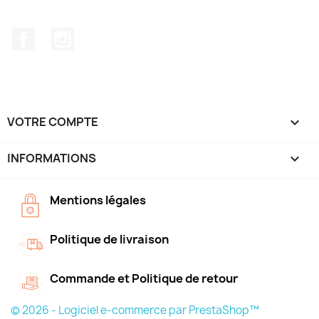
Facebook
Instagram
VOTRE COMPTE

INFORMATIONS
keyboard_arrow_down
Mentions légales
Politique de livraison
Commande et Politique de retour
© 2026 - Logiciel e-commerce par PrestaShop™