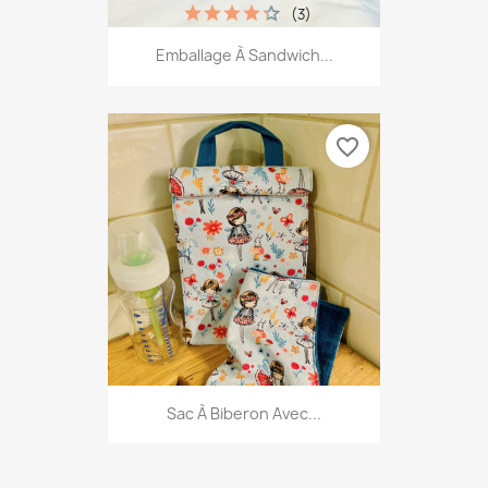
(3)
Emballage À Sandwich...
favorite_border
Sac À Biberon Avec...